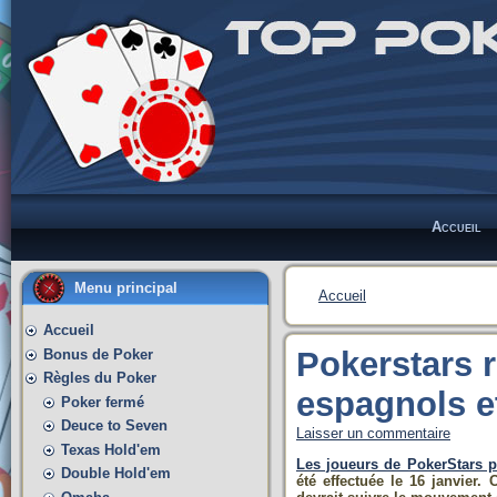
Accueil
Menu principal
Accueil
Accueil
Pokerstars r
Bonus de Poker
Règles du Poker
espagnols et
Poker fermé
Deuce to Seven
Laisser un commentaire
Texas Hold'em
Les joueurs de PokerStars 
Double Hold'em
été effectuée le 16 janvier