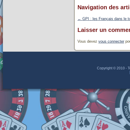
Navigation des arti
←
GPI : les Français dans le t
Laisser un commen
Vous devez
vous connecter
pou
Copyright © 2010 - T