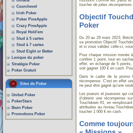
Omaha
missions comme les yards et 
toucher de jolies récompenses 
Courchevel
Irish Poker
Objectif Touchd
Poker PineApple
Poker
Crazy PineApple
Royal Hold'em
Du 20 au 29 mars 2023, Betclic
Stud à 5 cartes
sa promotion Objectif Touchdo
Stud à 7 cartes
et si vous validez celle-ci, vo
Stud Eight or Better
Pour chaque mission menée à b
Lexique du poker
confère 1 point, tout en sac
effet, en échange de 5 points,
Stratégie Poker
soit gagner 100 € en cash. Pour
Poker Gratuit
Dans le cadre de la promo O
récompense. C’est en effet une
Sites de Poker
ne peut être gagné qu’une seule
Les joueurs et joueuses qui comp
Unibet Poker
d’obtenir une récompense sur
PokerStars
Touchdown #1, en remplissant 
attribuées au niveau Touchdown
Bwin Poker
toucher 1 000 € en cash.
Promotions Poker
Comme toujours,
« Missions »