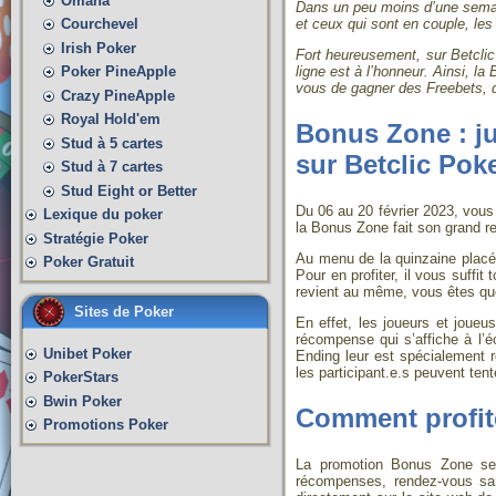
Omaha
Dans un peu moins d’une semai
Courchevel
et ceux qui sont en couple, les
Irish Poker
Fort heureusement, sur Betclic
Poker PineApple
ligne est à l’honneur. Ainsi, la
vous de gagner des Freebets, d
Crazy PineApple
Royal Hold'em
Bonus Zone : jus
Stud à 5 cartes
sur Betclic Pok
Stud à 7 cartes
Stud Eight or Better
Du 06 au 20 février 2023, vous 
Lexique du poker
la Bonus Zone fait son grand ret
Stratégie Poker
Au menu de la quinzaine placé
Poker Gratuit
Pour en profiter, il vous suffi
revient au même, vous êtes quo
Sites de Poker
En effet, les joueurs et joueu
récompense qui s’affiche à l’é
Unibet Poker
Ending leur est spécialement ré
les participant.e.s peuvent ten
PokerStars
Bwin Poker
Comment profite
Promotions Poker
La promotion Bonus Zone se 
récompenses, rendez-vous san