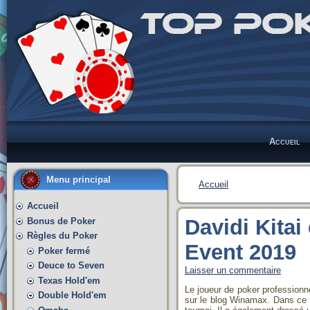
Accueil
Menu principal
Accueil
Accueil
Davidi Kita
Bonus de Poker
Règles du Poker
Event 2019
Poker fermé
Deuce to Seven
Laisser un commentaire
Texas Hold'em
Le joueur de poker professionn
Double Hold'em
sur le blog Winamax. Dans ce r