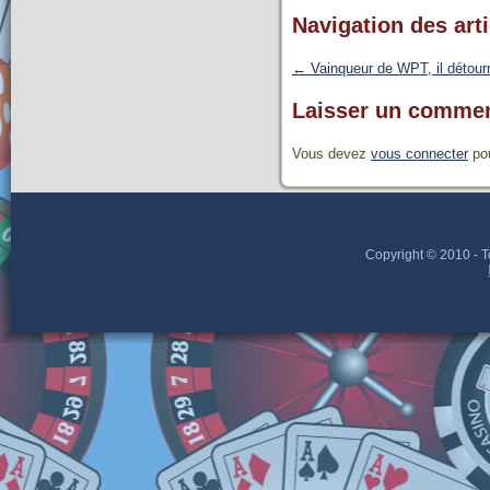
Navigation des arti
←
Vainqueur de WPT, il détourn
Laisser un commen
Vous devez
vous connecter
pou
Copyright © 2010 - T