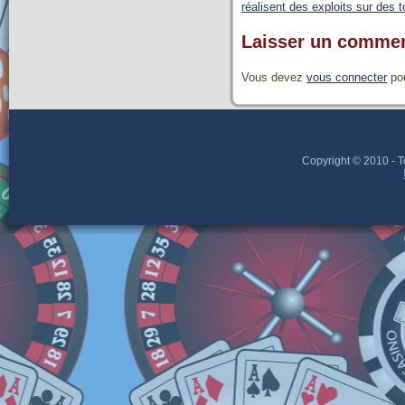
réalisent des exploits sur des 
Laisser un commen
Vous devez
vous connecter
pou
Copyright © 2010 - T