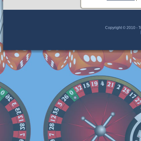
Copyright © 2010 - T