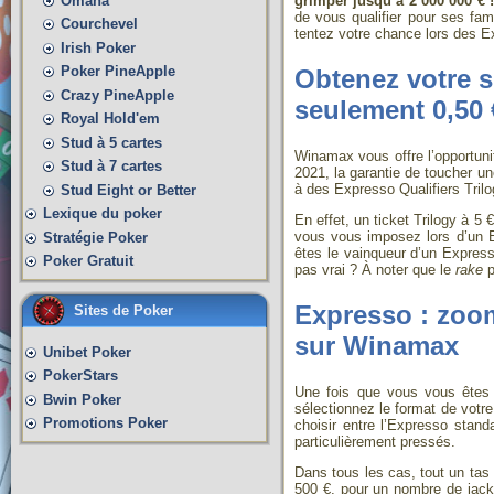
Omaha
grimper jusqu’à 2 000 000 € !
de vous qualifier pour ses fam
Courchevel
tentez votre chance lors des Ex
Irish Poker
Poker PineApple
Obtenez votre si
Crazy PineApple
seulement 0,50 
Royal Hold'em
Stud à 5 cartes
Winamax vous offre l’opportunit
Stud à 7 cartes
2021, la garantie de toucher une
à des Expresso Qualifiers Trilo
Stud Eight or Better
Lexique du poker
En effet, un ticket Trilogy à 5
vous vous imposez lors d’un Ex
Stratégie Poker
êtes le vainqueur d’un Express
Poker Gratuit
pas vrai ? À noter que le
rake
p
Expresso : zoom
Sites de Poker
sur Winamax
Unibet Poker
PokerStars
Une fois que vous vous êtes 
Bwin Poker
sélectionnez le format de votr
Promotions Poker
choisir entre l’Expresso stand
particulièrement pressés.
Dans tous les cas, tout un tas d
500 €, pour un nombre de jack