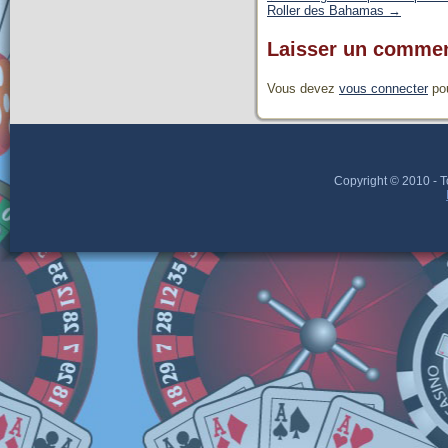
Roller des Bahamas
→
Laisser un commen
Vous devez
vous connecter
pou
Copyright © 2010 - T