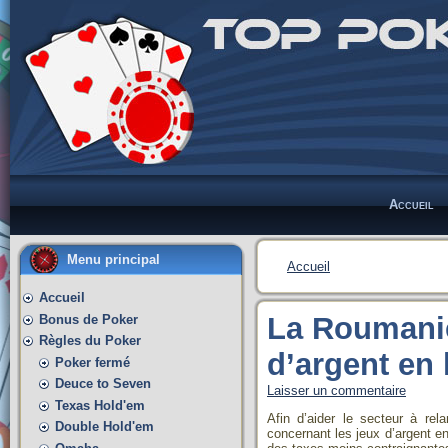
Accueil
Menu principal
Accueil
Accueil
La Roumanie 
Bonus de Poker
Règles du Poker
d’argent en 
Poker fermé
Deuce to Seven
Laisser un commentaire
Texas Hold'em
Afin d’aider le secteur à rel
Double Hold'em
concernant les jeux d’argent e