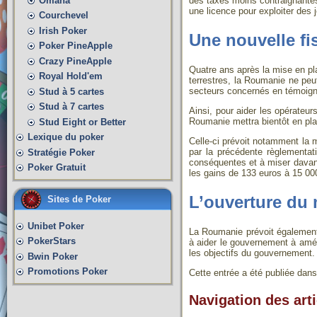
Omaha
des taxes moins contraignantes
une licence pour exploiter des 
Courchevel
Irish Poker
Une nouvelle fis
Poker PineApple
Crazy PineApple
Quatre ans après la mise en pl
Royal Hold'em
terrestres, la Roumanie ne pe
secteurs concernés en témoign
Stud à 5 cartes
Stud à 7 cartes
Ainsi, pour aider les opérate
Roumanie mettra bientôt en plac
Stud Eight or Better
Lexique du poker
Celle-ci prévoit notamment la 
par la précédente règlementat
Stratégie Poker
conséquentes et à miser davant
Poker Gratuit
les gains de 133 euros à 15 00
L’ouverture du
Sites de Poker
Unibet Poker
La Roumanie prévoit également
PokerStars
à aider le gouvernement à améli
les objectifs du gouvernement.
Bwin Poker
Promotions Poker
Cette entrée a été publiée dan
Navigation des arti