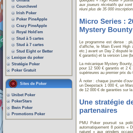
Omaha
quelques « High Roller » point
aux joueurs récréatifs qui son
Courchevel
réuni plus de 35 000 inscription
Irish Poker
Poker PineApple
Micro Series : 
Crazy PineApple
Mystery Bounty
Royal Hold'em
Stud à 5 cartes
Le programme est dense : pl
Stud à 7 cartes
d’affiche, le Main Event High
etc.) avant un Day 2 disputé le
Stud Eight or Better
€ garantis) et la version Low (
Lexique du poker
La mécanique Mystery Bounty, p
Stratégie Poker
pour 12 500 € garantis et 2 €
Poker Gratuit
supérieures au premier prix du 
À noter : chaque journée d’ou
Sites de Poker
un Deepstack 1 000 €, un Mara
de 12 000 € de garanties sur la
Unibet Poker
Une stratégie d
PokerStars
Bwin Poker
partenaires
Promotions Poker
PMU Poker poursuit sa polit
automatiquement 8 points « Di
naturel » aux grinders occas