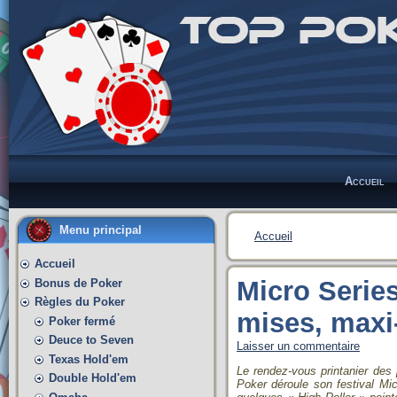
Accueil
Menu principal
Accueil
Accueil
Micro Serie
Bonus de Poker
Règles du Poker
mises, maxi-
Poker fermé
Deuce to Seven
Laisser un commentaire
Texas Hold'em
Le rendez-vous printanier des 
Double Hold'em
Poker déroule son festival Mic