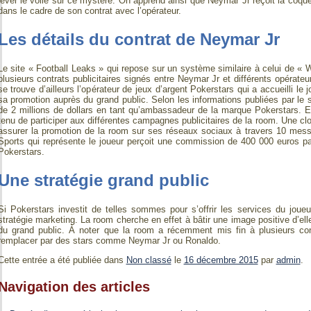
lever le voile sur ce mystère. On apprend ainsi que Neymar Jr reçoit la coqu
dans le cadre de son contrat avec l’opérateur.
Les détails du contrat de Neymar Jr
Le site « Football Leaks » qui repose sur un système similaire à celui de « W
plusieurs contrats publicitaires signés entre Neymar Jr et différents opérate
se trouve d’ailleurs l’opérateur de jeux d’argent Pokerstars qui a accueilli le
sa promotion auprès du grand public. Selon les informations publiées par le s
de 2 millions de dollars en tant qu’ambassadeur de la marque Pokerstars. 
tenu de participer aux différentes campagnes publicitaires de la room. Une cl
assurer la promotion de la room sur ses réseaux sociaux à travers 10 mes
Sports qui représente le joueur perçoit une commission de 400 000 euros p
Pokerstars.
Une stratégie grand public
Si Pokerstars investit de telles sommes pour s’offrir les services du joueur
stratégie marketing. La room cherche en effet à bâtir une image positive d’e
du grand public. À noter que la room a récemment mis fin à plusieurs con
remplacer par des stars comme Neymar Jr ou Ronaldo.
Cette entrée a été publiée dans
Non classé
le
16 décembre 2015
par
admin
.
Navigation des articles