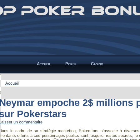
Accueil
Poker
Casino
Accueil
Neymar empoche 2$ millions p
sur Pokerstars
Laisser un commentaire
Dans le cadre de sa stratégie marketing, Pokerstars s’associe à diverses
montants offerts à ces personnages publics sont jusqu’ici restés secrets, le