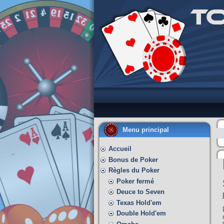
Menu principal
Accueil
Bonus de Poker
Règles du Poker
Poker fermé
Deuce to Seven
Texas Hold'em
Double Hold'em