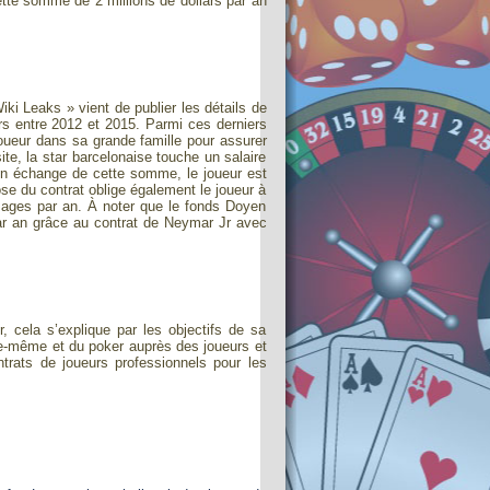
ette somme de 2 millions de dollars par an
iki Leaks » vient de publier les détails de
urs entre 2012 et 2015. Parmi ces derniers
 joueur dans sa grande famille pour assurer
ite, la star barcelonaise touche un salaire
En échange de cette somme, le joueur est
ose du contrat oblige également le joueur à
sages par an. À noter que le fonds Doyen
ar an grâce au contrat de Neymar Jr avec
, cela s’explique par les objectifs de sa
lle-même et du poker auprès des joueurs et
trats de joueurs professionnels pour les