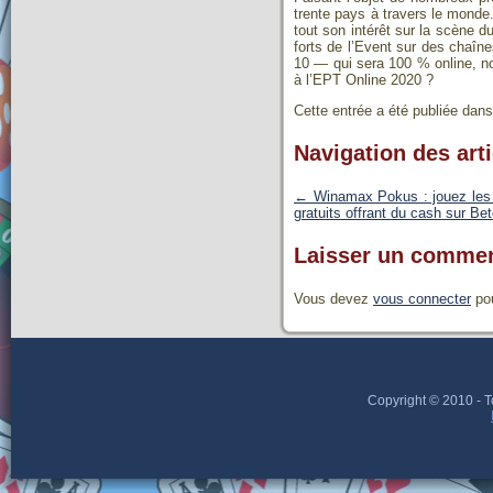
trente pays à travers le mond
tout son intérêt sur la scène 
forts de l’Event sur des chaîn
10 — qui sera 100 % online, n
à l’EPT Online 2020 ?
Cette entrée a été publiée dan
Navigation des arti
←
Winamax Pokus : jouez les a
gratuits offrant du cash sur Be
Laisser un commen
Vous devez
vous connecter
pou
Copyright © 2010 - T