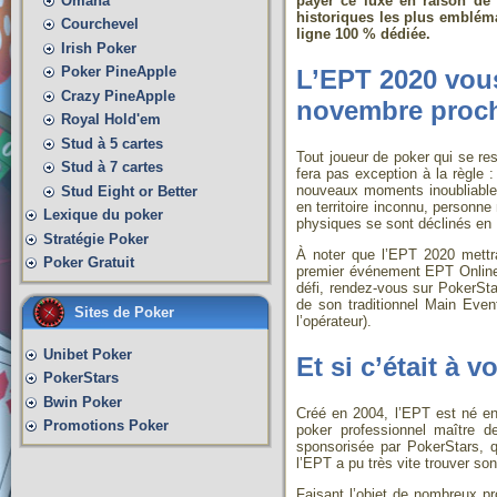
Omaha
payer ce luxe en raison de l
historiques les plus embléma
Courchevel
ligne 100 % dédiée.
Irish Poker
Poker PineApple
L’EPT 2020 vous
Crazy PineApple
novembre proc
Royal Hold'em
Stud à 5 cartes
Tout joueur de poker qui se r
Stud à 7 cartes
fera pas exception à la règle :
nouveaux moments inoubliables q
Stud Eight or Better
en territoire inconnu, personne
Lexique du poker
physiques se sont déclinés en 
Stratégie Poker
À noter que l’EPT 2020 mettra
Poker Gratuit
premier événement EPT Online d
défi, rendez-vous sur PokerSt
de son traditionnel Main Event
Sites de Poker
l’opérateur).
Unibet Poker
Et si c’était à 
PokerStars
Bwin Poker
Créé en 2004, l’EPT est né e
Promotions Poker
poker professionnel maître de
sponsorisée par PokerStars, qu
l’EPT a pu très vite trouver son
Faisant l’objet de nombreux p