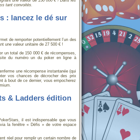
ignant une valeur de 150 000 € ! Dans les
ss tant convoités.
 : lancez le dé sur
met de remporter potentiellement l’un des
t une valeur unitaire de 27 500 € !
r un total de 150 000 € de récompenses,
e site du numéro un du poker en ligne à
renferme une récompense instantanée (qui
nter vos chances de décrocher des prix
ant à bout de ce dernier, vous empocherez
emium.
s & Ladders édition
okerStars, il est indispensable que vous
 via la fenêtre « Défis » de votre espace
ent réel pour remplir un certain nombre de