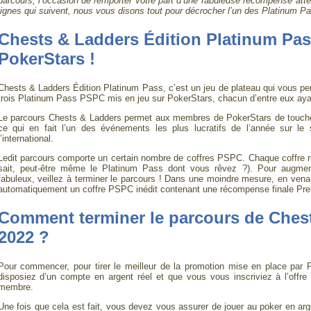
parcours, l’occasion de remporter votre part d’une fabuleuse récompense atte
lignes qui suivent, nous vous disons tout pour décrocher l’un des Platinum Pa
Chests & Ladders Édition Platinum Pass
PokerStars !
Chests & Ladders Édition Platinum Pass, c’est un jeu de plateau qui vous per
trois Platinum Pass PSPC mis en jeu sur PokerStars, chacun d’entre eux ayan
Le parcours Chests & Ladders permet aux membres de PokerStars de touche
ce qui en fait l’un des événements les plus lucratifs de l’année sur l
l’international.
Ledit parcours comporte un certain nombre de coffres PSPC. Chaque coffre 
sait, peut-être même le Platinum Pass dont vous rêvez ?). Pour augme
fabuleux, veillez à terminer le parcours ! Dans une moindre mesure, en ven
automatiquement un coffre PSPC inédit contenant une récompense finale Pr
Comment terminer le parcours de Chest
2022 ?
Pour commencer, pour tirer le meilleur de la promotion mise en place par P
disposiez d’un compte en argent réel et que vous vous inscriviez à l’offre
membre.
Une fois que cela est fait, vous devez vous assurer de jouer au poker en arg