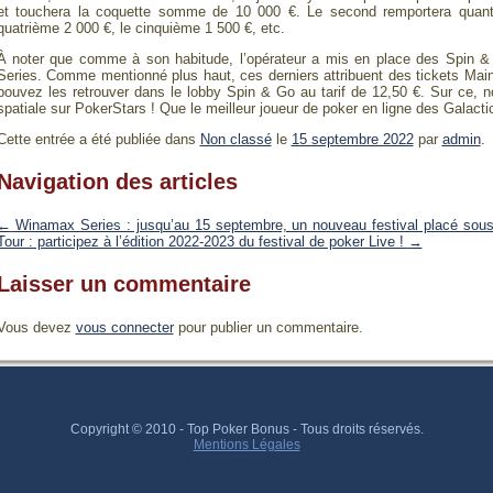
et touchera la coquette somme de 10 000 €. Le second remportera quant 
quatrième 2 000 €, le cinquième 1 500 €, etc.
À noter que comme à son habitude, l’opérateur a mis en place des Spin &
Series. Comme mentionné plus haut, ces derniers attribuent des tickets Mai
pouvez les retrouver dans le lobby Spin & Go au tarif de 12,50 €. Sur ce,
spatiale sur PokerStars ! Que le meilleur joueur de poker en ligne des Galacti
Cette entrée a été publiée dans
Non classé
le
15 septembre 2022
par
admin
.
Navigation des articles
←
Winamax Series : jusqu’au 15 septembre, un nouveau festival placé sou
Tour : participez à l’édition 2022-2023 du festival de poker Live !
→
Laisser un commentaire
Vous devez
vous connecter
pour publier un commentaire.
Copyright © 2010 - Top Poker Bonus - Tous droits réservés.
Mentions Légales