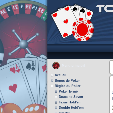
Menu principal
Accueil
Bonus de Poker
Règles du Poker
Poker fermé
Deuce to Seven
Texas Hold'em
Double Hold'em