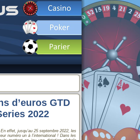
ons d’euros GTD
Series 2022
! En effet, jusqu’au 25 septembre 2022, les
teur numéro un à l’international ! Dans les