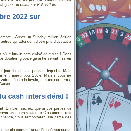
nels mettant en jeu une dotation globale
e de jouer au poker sur PokerStars !
bre 2022 sur
embre ! Après un Sunday Million édition
autres qui attendent d’être pris d’assaut à
où le buy-in sera divisé de moitié ! Dans
 dotation globale garantie seront mis en
r jour du festival, pendant lequel le Main
ement majeur pour 250 €. Mais si vous ne
re siège à la loyale, et à moindre frais,
 Series.
 cash intersidéral !
ent. Eh bien sachez que si vos parties de
frayer un chemin dans le Classement des
 chance, vous remporterez une partie des
oints au classement sera désigné vainqueur,