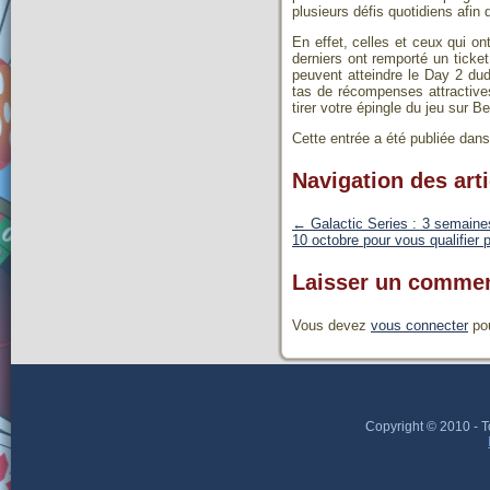
plusieurs défis quotidiens afin
En effet, celles et ceux qui o
derniers ont remporté un ticke
peuvent atteindre le Day 2 dud
tas de récompenses attractives 
tirer votre épingle du jeu sur B
Cette entrée a été publiée dan
Navigation des arti
←
Galactic Series : 3 semaines
10 octobre pour vous qualifier 
Laisser un commen
Vous devez
vous connecter
pou
Copyright © 2010 - T