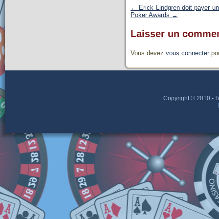
←
Erick Lindgren doit payer un
Poker Awards
→
Laisser un commen
Vous devez
vous connecter
pou
Copyright © 2010 - T