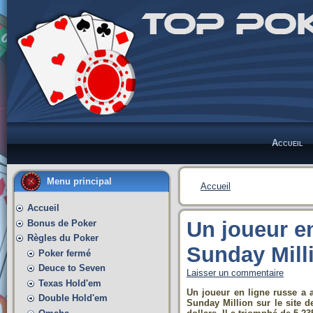
Accueil
Menu principal
Accueil
Accueil
Un joueur e
Bonus de Poker
Règles du Poker
Sunday Milli
Poker fermé
Deuce to Seven
Laisser un commentaire
Texas Hold'em
Un joueur en ligne russe a 
Double Hold'em
Sunday Million sur le site 