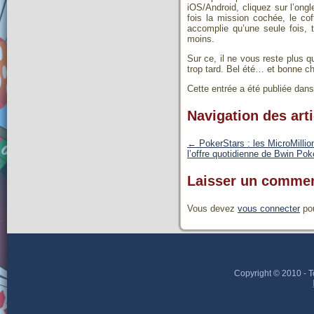
iOS/Android, cliquez sur l’ong
fois la mission cochée, le co
accomplie qu’une seule fois, 
moins.
Sur ce, il ne vous reste plus qu
trop tard. Bel été… et bonne c
Cette entrée a été publiée dan
Navigation des arti
←
PokerStars : les MicroMillion
l’offre quotidienne de Bwin Poke
Laisser un commen
Vous devez
vous connecter
pou
Copyright © 2010 - T