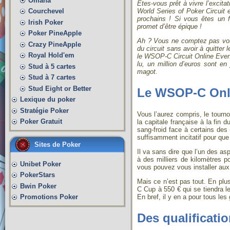
Omaha
Êtes-vous prêt à vivre l’excita
Courchevel
World Series of Poker Circuit 
prochains ! Si vous êtes un 
Irish Poker
promet d’être épique !
Poker PineApple
Ah ? Vous ne comptez pas vous 
Crazy PineApple
du circuit sans avoir à quitte
Royal Hold'em
le WSOP-C Circuit Online Event
lu, un million d’euros sont en
Stud à 5 cartes
magot.
Stud à 7 cartes
Stud Eight or Better
Le WSOP-C Onli
Lexique du poker
Stratégie Poker
Vous l’aurez compris, le tourno
Poker Gratuit
la capitale française à la fin
sang-froid face à certains des 
suffisamment incitatif pour que
Sites de Poker
Il va sans dire que l’un des a
à des milliers de kilomètres p
Unibet Poker
vous pouvez vous installer aux 
PokerStars
Mais ce n’est pas tout. En pl
Bwin Poker
C Cup à 550 € qui se tiendra 
Promotions Poker
En bref, il y en a pour tous les 
Des qualificatio