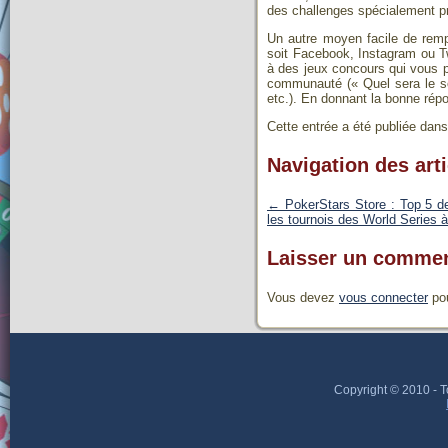
des challenges spécialement pr
Un autre moyen facile de remp
soit Facebook, Instagram ou Tw
à des jeux concours qui vous p
communauté (« Quel sera le sc
etc.). En donnant la bonne répo
Cette entrée a été publiée dan
Navigation des arti
←
PokerStars Store : Top 5 des
les tournois des World Series 
Laisser un commen
Vous devez
vous connecter
pou
Copyright © 2010 - T