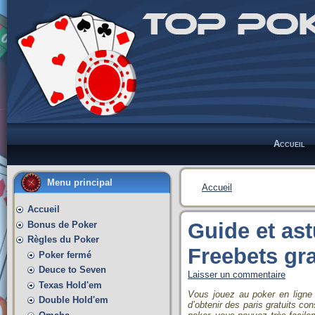
Accueil
Menu principal
Accueil
Accueil
Guide et as
Bonus de Poker
Règles du Poker
Freebets gra
Poker fermé
Deuce to Seven
Laisser un commentaire
Texas Hold'em
Vous jouez au poker en ligne 
Double Hold'em
d’obtenir des paris gratuits co