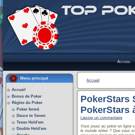
Accueil
Menu principal
Accueil
Accueil
PokerStars 
Bonus de Poker
Règles du Poker
PokerStars à
Poker fermé
Deuce to Seven
Laisser un commentaire
Texas Hold'em
Vous jouez au poker en ligne s
Double Hold'em
le monde entier ? Que vous so