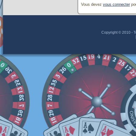
Vous devez
vous connecter
pou
Copyright © 2010 - T