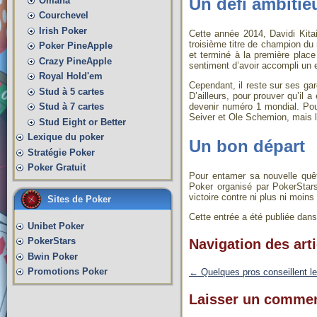
Un défi ambitie
Omaha
Courchevel
Irish Poker
Cette année 2014, Davidi Kitai
troisième titre de champion du
Poker PineApple
et terminé à la première place
Crazy PineApple
sentiment d’avoir accompli un 
Royal Hold'em
Cependant, il reste sur ses gard
Stud à 5 cartes
D’ailleurs, pour prouver qu’il a
Stud à 7 cartes
devenir numéro 1 mondial. Pou
Seiver et Ole Schemion, mais le
Stud Eight or Better
Lexique du poker
Un bon départ
Stratégie Poker
Poker Gratuit
Pour entamer sa nouvelle quêt
Poker organisé par PokerStars
victoire contre ni plus ni moins
Sites de Poker
Cette entrée a été publiée dan
Unibet Poker
PokerStars
Navigation des arti
Bwin Poker
Promotions Poker
←
Quelques pros conseillent l
Laisser un commen