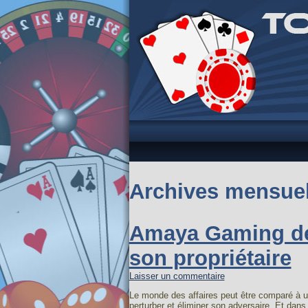
Archives mensuel
Amaya Gaming dép
son propriétaire
Laisser un commentaire
Le monde des affaires peut être comparé à un
perturber et éliminer son adversaire. Et dans