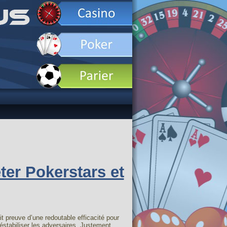
er Pokerstars et
t preuve d’une redoutable efficacité pour
déstabiliser les adversaires. Justement,