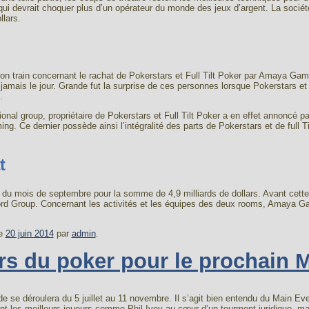
i devrait choquer plus d’un opérateur du monde des jeux d’argent. La société 
llars.
 bon train concernant le rachat de Pokerstars et Full Tilt Poker par Amaya 
it jamais le jour. Grande fut la surprise de ces personnes lorsque Pokerstars
.
onal group, propriétaire de Pokerstars et Full Tilt Poker a en effet annoncé p
. Ce dernier possède ainsi l’intégralité des parts de Pokerstars et de full Ti
t
 30 du mois de septembre pour la somme de 4,9 milliards de dollars. Avant ce
ord Group. Concernant les activités et les équipes des deux rooms, Amaya Ga
e
20 juin 2014
par
admin
.
rs du poker pour le prochain 
e se déroulera du 5 juillet au 11 novembre. Il s’agit bien entendu du Main E
ont les meilleurs joueurs comme Phil Ivey au cœur d’un tourment juridique, 