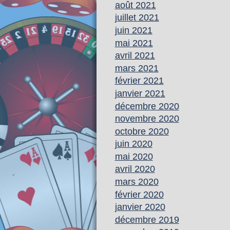
août 2021
juillet 2021
juin 2021
mai 2021
avril 2021
mars 2021
février 2021
janvier 2021
décembre 2020
novembre 2020
octobre 2020
juin 2020
mai 2020
avril 2020
mars 2020
février 2020
janvier 2020
décembre 2019