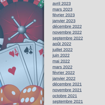
avril 2023
mars 2023
février 2023
janvier 2023
décembre 2022
novembre 2022
septembre 2022
août 2022
juillet 2022
juin 2022
mai 2022
mars 2022
février 2022
janvier 2022
décembre 2021
novembre 2021
octobre 2021
septembre 2021