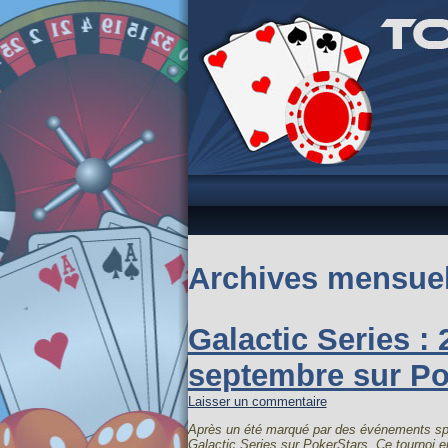
Archives mensuel
Galactic Series : 
septembre sur Po
Laisser un commentaire
Après un été marqué par des événements sport
Galactic Series sur PokerStars. Ce tournoi em