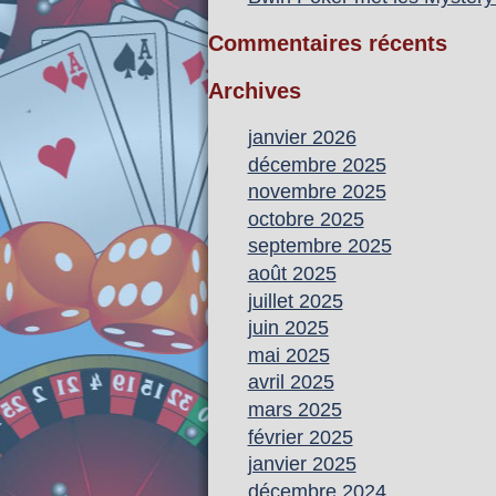
Commentaires récents
Archives
janvier 2026
décembre 2025
novembre 2025
octobre 2025
septembre 2025
août 2025
juillet 2025
juin 2025
mai 2025
avril 2025
mars 2025
février 2025
janvier 2025
décembre 2024