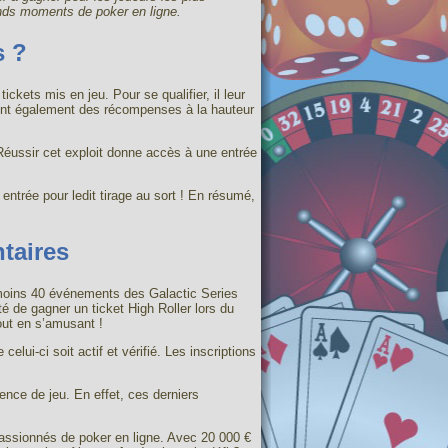
ands moments de poker en ligne.
s ?
ckets mis en jeu. Pour se qualifier, il leur
frent également des récompenses à la hauteur
 Réussir cet exploit donne accès à une entrée
ntrée pour ledit tirage au sort ! En résumé,
taires
u moins 40 événements des Galactic Series
té de gagner un ticket High Roller lors du
tout en s’amusant !
lui-ci soit actif et vérifié. Les inscriptions
ence de jeu. En effet, ces derniers
passionnés de poker en ligne. Avec 20 000 €