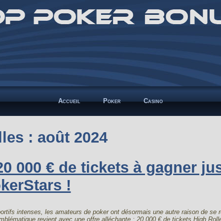
Accueil
Poker
Casino
les :
août 2024
20 000 € de tickets à gagner j
kerStars !
ifs intenses, les amateurs de poker ont désormais une autre raison de se réj
blématique revient avec une offre alléchante : 20 000 € de tickets High Rolle