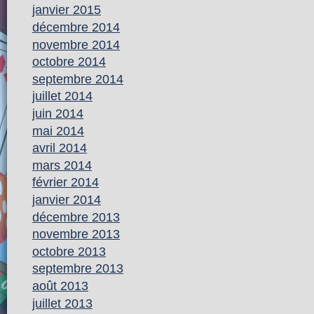
janvier 2015
décembre 2014
novembre 2014
octobre 2014
septembre 2014
juillet 2014
juin 2014
mai 2014
avril 2014
mars 2014
février 2014
janvier 2014
décembre 2013
novembre 2013
octobre 2013
septembre 2013
août 2013
juillet 2013