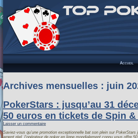
Accueil
Archives mensuelles :
juin 2
PokerStars : jusqu’au 31 déc
50 euros en tickets de Spin &
Laisser un commentaire
Saviez-vous qu’une promotion exceptionnelle bat son plein sur PokerStars
argent réel, l’opérateur de poker en ligne mondialement connu vous offre 5