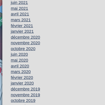
juin 2021
mai 2021
avril 2021
mars 2021
février 2021
janvier 2021
décembre 2020
novembre 2020
octobre 2020
juin 2020
mai 2020
avril 2020
mars 2020
février 2020
janvier 2020
décembre 2019
novembre 2019
octobre 2019