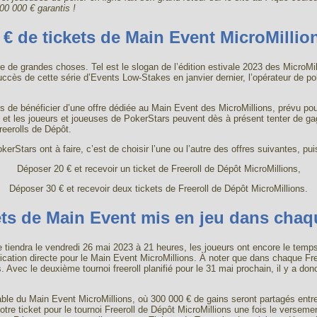
00 000 € garantis !
 € de tickets de Main Event MicroMillio
e de grandes choses. Tel est le slogan de l’édition estivale 2023 des MicroMil
succès de cette série d’Events Low-Stakes en janvier dernier, l’opérateur de po
 de bénéficier d’une offre dédiée au Main Event des MicroMillions, prévu pour
t les joueurs et joueuses de PokerStars peuvent dès à présent tenter de gag
reerolls de Dépôt.
Stars ont à faire, c’est de choisir l’une ou l’autre des offres suivantes, puis 
Déposer 20 € et recevoir un ticket de Freeroll de Dépôt MicroMillions,
Déposer 30 € et recevoir deux tickets de Freeroll de Dépôt MicroMillions.
ets de Main Event mis en jeu dans chaq
tiendra le vendredi 26 mai 2023 à 21 heures, les joueurs ont encore le temps 
fication directe pour le Main Event MicroMillions. À noter que dans chaque Fr
. Avec le deuxième tournoi freeroll planifié pour le 31 mai prochain, il y a do
able du Main Event MicroMillions, où 300 000 € de gains seront partagés entre
otre ticket pour le tournoi Freeroll de Dépôt MicroMillions une fois le verseme