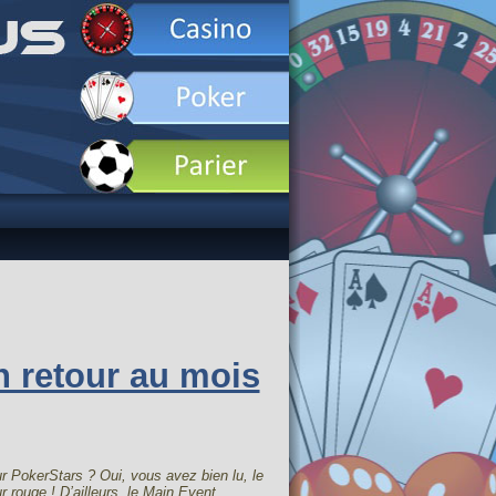
n retour au mois
r PokerStars ? Oui, vous avez bien lu, le
r rouge ! D’ailleurs, le Main Event