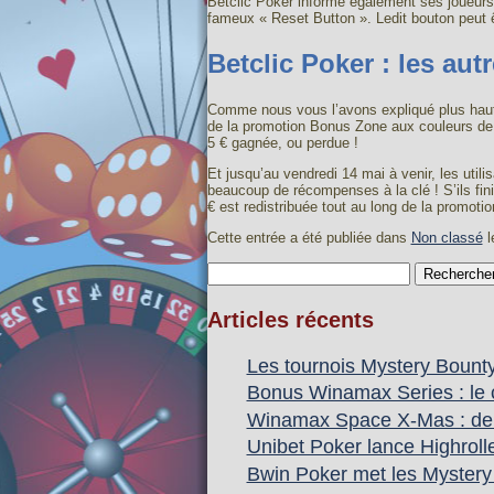
Betclic Poker informe également ses joueurs 
fameux « Reset Button ». Ledit bouton peut êt
Betclic Poker : les aut
Comme nous vous l’avons expliqué plus haut, l
de la promotion Bonus Zone aux couleurs de l
5 € gagnée, ou perdue !
Et jusqu’au vendredi 14 mai à venir, les utili
beaucoup de récompenses à la clé ! S’ils fin
€ est redistribuée tout au long de la promotio
Cette entrée a été publiée dans
Non classé
l
Rechercher :
Articles récents
Les tournois Mystery Bounty 
Bonus Winamax Series : le 
Winamax Space X-Mas : deux 
Unibet Poker lance Highrolle
Bwin Poker met les Mystery 