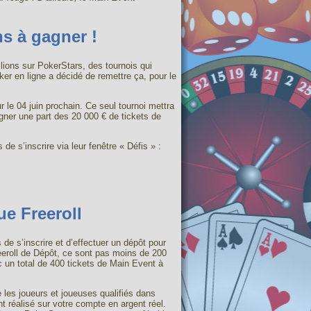
ns à gagner !
lions sur PokerStars, des tournois qui
ker en ligne a décidé de remettre ça, pour le
 le 04 juin prochain. Ce seul tournoi mettra
ner une part des 20 000 € de tickets de
de s’inscrire via leur fenêtre « Défis » :
ue Freeroll
de s’inscrire et d’effectuer un dépôt pour
eeroll de Dépôt, ce sont pas moins de 200
nc un total de 400 tickets de Main Event à
 les joueurs et joueuses qualifiés dans
nt réalisé sur votre compte en argent réel.