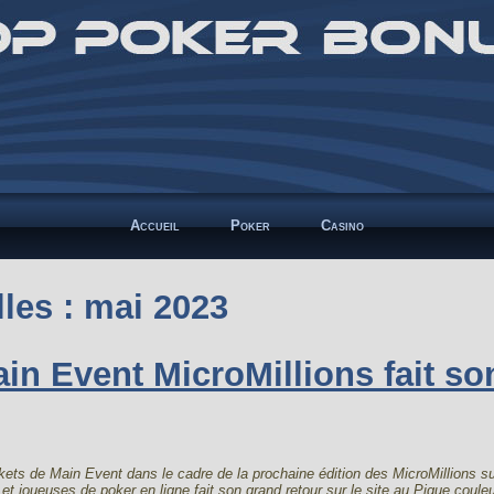
Accueil
Poker
Casino
les :
mai 2023
ain Event MicroMillions fait so
kets de Main Event dans le cadre de la prochaine édition des MicroMillions su
et joueuses de poker en ligne fait son grand retour sur le site au Pique couleu