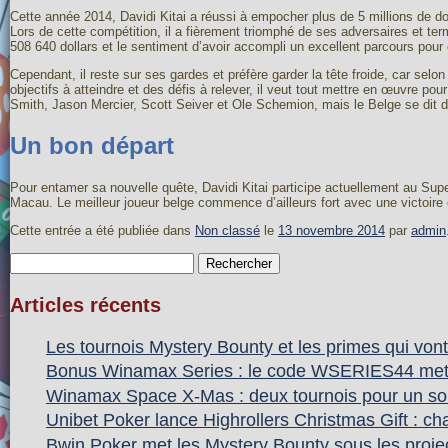
Cette année 2014, Davidi Kitai a réussi à empocher plus de 5 millions de do
Lors de cette compétition, il a fièrement triomphé de ses adversaires et ter
508 640 dollars et le sentiment d’avoir accompli un excellent parcours pour
Cependant, il reste sur ses gardes et préfère garder la tête froide, car selon
objectifs à atteindre et des défis à relever, il veut tout mettre en œuvre 
Smith, Jason Mercier, Scott Seiver et Ole Schemion, mais le Belge se dit dé
Un bon départ
Pour entamer sa nouvelle quête, Davidi Kitai participe actuellement au Supe
Macau. Le meilleur joueur belge commence d’ailleurs fort avec une victoire c
Cette entrée a été publiée dans
Non classé
le
13 novembre 2014
par
admin
Rechercher :
Articles récents
Les tournois Mystery Bounty et les primes qui vont
Bonus Winamax Series : le code WSERIES44 met du
Winamax Space X-Mas : deux tournois pour un soir
Unibet Poker lance Highrollers Christmas Gift : ch
Bwin Poker met les Mystery Bounty sous les projec