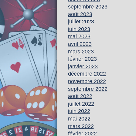
septembre 2023
août 2023
juillet 2023
juin 2023
mai 2023
avril 2023
mars 2023
février 2023
janvier 2023
décembre 2022
novembre 2022
septembre 2022
août 2022
juillet 2022
juin 2022
mai 2022
mars 2022
février 2022