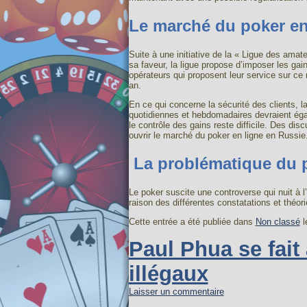
Le marché du poker en
Suite à une initiative de la « Ligue des amat
sa faveur, la ligue propose d’imposer les ga
opérateurs qui proposent leur service sur ce 
an.
En ce qui concerne la sécurité des clients, 
quotidiennes et hebdomadaires devraient égal
le contrôle des gains reste difficile. Des dis
ouvrir le marché du poker en ligne en Russie
La problématique du 
Le poker suscite une controverse qui nuit à l
raison des différentes constatations et théor
Cette entrée a été publiée dans
Non classé
l
Paul Phua se fait
illégaux
Laisser un commentaire