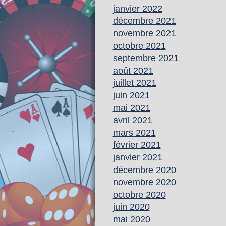
janvier 2022
décembre 2021
novembre 2021
octobre 2021
septembre 2021
août 2021
juillet 2021
juin 2021
mai 2021
avril 2021
mars 2021
février 2021
janvier 2021
décembre 2020
novembre 2020
octobre 2020
juin 2020
mai 2020