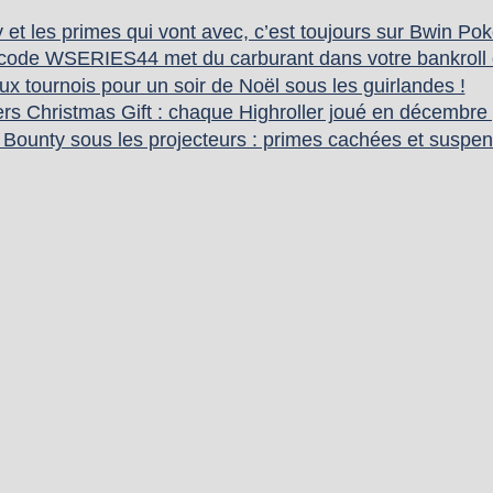
et les primes qui vont avec, c’est toujours sur Bwin Pok
code WSERIES44 met du carburant dans votre bankroll d
tournois pour un soir de Noël sous les guirlandes !
rs Christmas Gift : chaque Highroller joué en décembre pe
Bounty sous les projecteurs : primes cachées et suspens