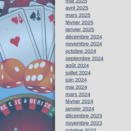
mai 2025
avril 2025
mars 2025
février 2025
janvier 2025
décembre 2024
novembre 2024
octobre 2024
septembre 2024
août 2024
juillet 2024
juin 2024
mai 2024
mars 2024
février 2024
janvier 2024
décembre 2023
novembre 2023
octobre 2023