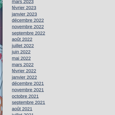
mars 2023
février 2023
janvier 2023
décembre 2022
novembre 2022
septembre 2022
août 2022
juillet 2022
juin 2022
mai 2022
mars 2022
février 2022
janvier 2022
décembre 2021
novembre 2021
octobre 2021
septembre 2021
août 2021