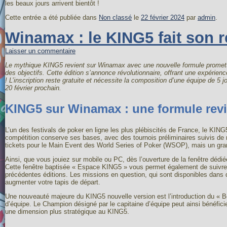
les beaux jours arrivent bientôt !
Cette entrée a été publiée dans
Non classé
le
22 février 2024
par
admin
.
Winamax : le KING5 fait son r
Laisser un commentaire
Le mythique KING5 revient sur Winamax avec une nouvelle formule promett
des objectifs. Cette édition s’annonce révolutionnaire, offrant une expéri
! L’inscription reste gratuite et nécessite la composition d’une équipe de 5
20 février prochain.
KING5 sur Winamax : une formule rev
L’un des festivals de poker en ligne les plus plébiscités de France, le KING
compétition conserve ses bases, avec des tournois préliminaires suivis de 
tickets pour le Main Event des World Series of Poker (WSOP), mais un gra
Ainsi, que vous jouiez sur mobile ou PC, dès l’ouverture de la fenêtre déd
Cette fenêtre baptisée « Espace KING5 » vous permet également de suivre l
précédentes éditions. Les missions en question, qui sont disponibles dans di
augmenter votre tapis de départ.
Une nouveauté majeure du KING5 nouvelle version est l’introduction du « Bo
d’équipe. Le Champion désigné par le capitaine d’équipe peut ainsi bénéficier
une dimension plus stratégique au KING5.