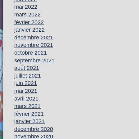
mai 2022
mars 2022
février 2022
janvier 2022
décembre 2021
novembre 2021
octobre 2021
septembre 2021
août 2021
juillet 2021
juin 2021
mai 2021
avril 2021
mars 2021
février 2021
janvier 2021
décembre 2020
novembre 2020