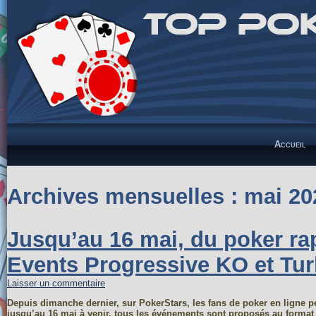
Accueil
Archives mensuelles :
mai 20
Jusqu’au 16 mai, du poker ra
Events Progressive KO et Tur
Laisser un commentaire
Depuis dimanche dernier, sur PokerStars, les fans de poker en ligne pe
jusqu’au 16 mai à venir, tous les événements sont proposés au format