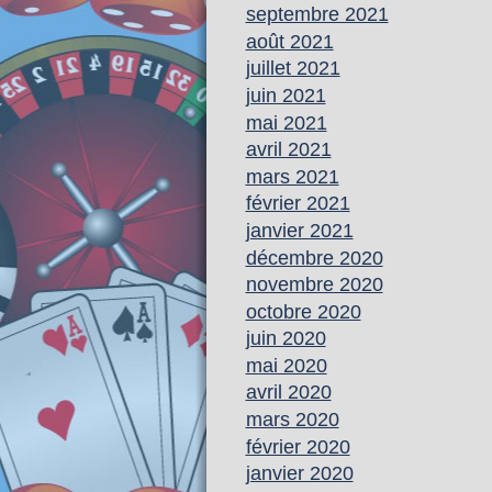
septembre 2021
août 2021
juillet 2021
juin 2021
mai 2021
avril 2021
mars 2021
février 2021
janvier 2021
décembre 2020
novembre 2020
octobre 2020
juin 2020
mai 2020
avril 2020
mars 2020
février 2020
janvier 2020