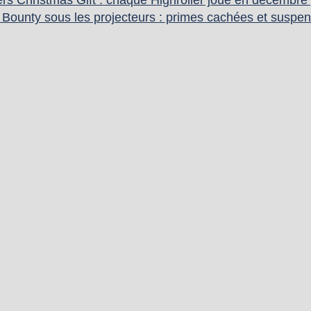
rs Christmas Gift : chaque Highroller joué en décembre pe
Bounty sous les projecteurs : primes cachées et suspens