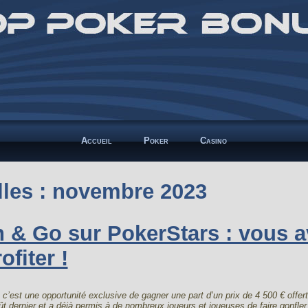
Accueil
Poker
Casino
les :
novembre 2023
 & Go sur PokerStars : vous a
ofiter !
est une opportunité exclusive de gagner une part d’un prix de 4 500 € offert
ût dernier et a déjà permis à de nombreux joueurs et joueuses de faire gonfler 