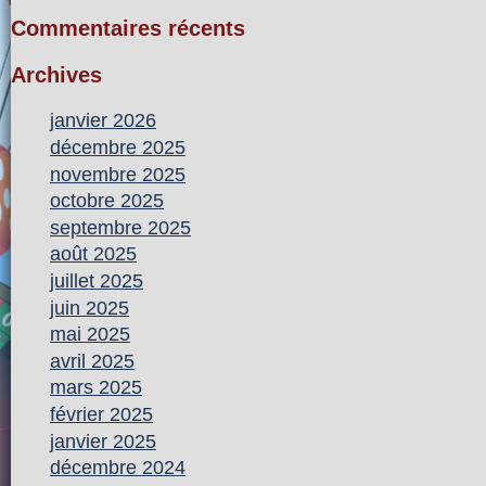
Commentaires récents
Archives
janvier 2026
décembre 2025
novembre 2025
octobre 2025
septembre 2025
août 2025
juillet 2025
juin 2025
mai 2025
avril 2025
mars 2025
février 2025
janvier 2025
décembre 2024