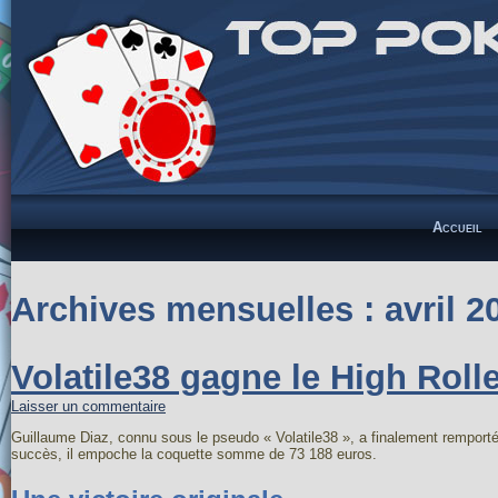
Accueil
Archives mensuelles :
avril 2
Volatile38 gagne le High Roll
Laisser un commentaire
Guillaume Diaz, connu sous le pseudo « Volatile38 », a finalement remport
succès, il empoche la coquette somme de 73 188 euros.