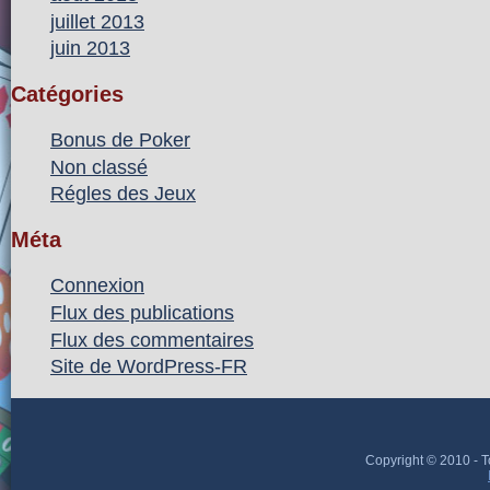
juillet 2013
juin 2013
Catégories
Bonus de Poker
Non classé
Régles des Jeux
Méta
Connexion
Flux des publications
Flux des commentaires
Site de WordPress-FR
Copyright © 2010 - T