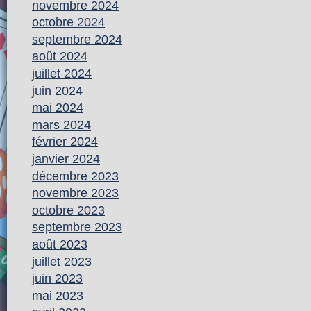
novembre 2024
octobre 2024
septembre 2024
août 2024
juillet 2024
juin 2024
mai 2024
mars 2024
février 2024
janvier 2024
décembre 2023
novembre 2023
octobre 2023
septembre 2023
août 2023
juillet 2023
juin 2023
mai 2023