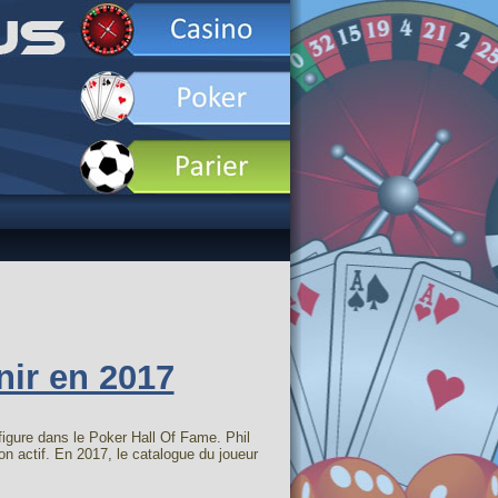
nir en 2017
figure dans le Poker Hall Of Fame. Phil
on actif. En 2017, le catalogue du joueur