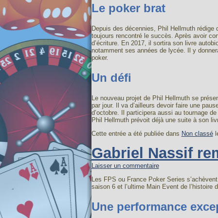
Le poker brat
Depuis des décennies, Phil Hellmuth rédige de
toujours rencontré le succès. Après avoir co
d’écriture. En 2017, il sortira son livre auto
notamment ses années de lycée. Il y donnera 
poker.
Un défi
Le nouveau projet de Phil Hellmuth se présen
par jour. Il va d’ailleurs devoir faire une pa
d’octobre. Il participera aussi au tournage 
Phil Hellmuth prévoit déjà une suite à son liv
Cette entrée a été publiée dans
Non classé
l
Gabriel Nassif re
Laisser un commentaire
Les FPS ou France Poker Series s’achèvent av
saison 6 et l’ultime Main Event de l’histoire
Une performance excep