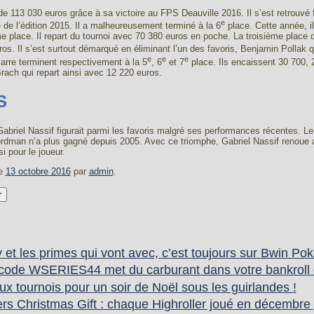
e 113 030 euros grâce à sa victoire au FPS Deauville 2016. Il s’est retrouvé
e
le de l’édition 2015. Il a malheureusement terminé à la 6
place. Cette année, il
e place. Il repart du tournoi avec 70 380 euros en poche. La troisième place 
os. Il s’est surtout démarqué en éliminant l’un des favoris, Benjamin Pollak q
e
e
e
arre terminent respectivement à la 5
, 6
et 7
place. Ils encaissent 30 700, 
 Brach qui repart ainsi avec 12 220 euros.
S
abriel Nassif figurait parmi les favoris malgré ses performances récentes. Le 
man n’a plus gagné depuis 2005. Avec ce triomphe, Gabriel Nassif renoue ains
si pour le joueur.
e
13 octobre 2016
par
admin
.
et les primes qui vont avec, c’est toujours sur Bwin Pok
code WSERIES44 met du carburant dans votre bankroll d
tournois pour un soir de Noël sous les guirlandes !
rs Christmas Gift : chaque Highroller joué en décembre pe