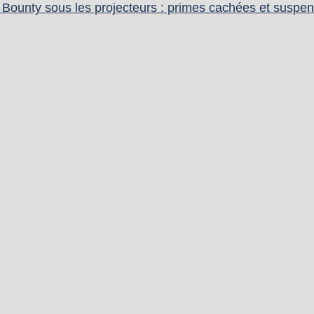
Bounty sous les projecteurs : primes cachées et suspens