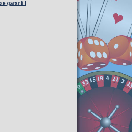
e garanti !