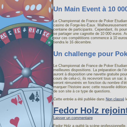
Un Main Event à 10 00
Le Championnat de France de Poker Etudiant 
casino de Forge-les-Eaux. Malheureusement, ce
centaine de participants. Cependant, ils pour
se partager une cagnotte de 10 000 euros. Aut
pour ces compétitions commence à 10 euros. E
tiendra le 16 décembre.
Un challenge pour Pok
Le Championnat de France de Poker Etudiant co
meilleures dispositions. La préparation de l’é
auront à disposition une navette gratuite po
cours de celui-ci, ils recevront tous un sa
seront rémunérés en fonction du nombre d’étu
marquer l’histoire avec cette nouvelle éditi
de son site à ce type de questions.
Cette entrée a été publiée dans
Non classé
l
Fedor Holz rejoin
Laisser un commentaire
Fedor Holz a quitté la scène professionnelle