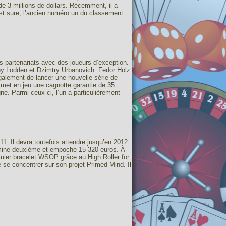
 de 3 millions de dollars. Récemment, il a
st sure, l’ancien numéro un du classement
s partenariats avec des joueurs d’exception.
ny Lodden et Dzimtry Urbanovich. Fedor Holz
 également de lancer une nouvelle série de
e met en jeu une cagnotte garantie de 35
gne. Parmi ceux-ci, l’un a particulièrement
1. Il devra toutefois attendre jusqu’en 2012
ermine deuxième et empoche 15 320 euros. À
remier bracelet WSOP grâce au High Roller for
te se concentrer sur son projet Primed Mind. Il