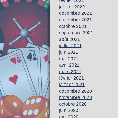
février 2022
janvier 2022
décembre 2021
novembre 2021
octobre 2021
septembre 2021
août 2021
juillet 2021
juin 2021
mai 2021
avril 2021
mars 2021
février 2021
janvier 2021
décembre 2020
novembre 2020
octobre 2020
juin 2020
mai 2020