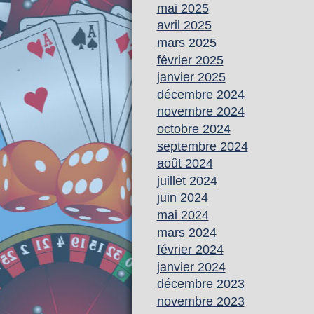
mai 2025
avril 2025
mars 2025
février 2025
janvier 2025
décembre 2024
novembre 2024
octobre 2024
septembre 2024
août 2024
juillet 2024
juin 2024
mai 2024
mars 2024
février 2024
janvier 2024
décembre 2023
novembre 2023