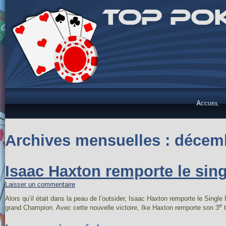
Accueil
Archives mensuelles :
décem
Isaac Haxton remporte le sing
Laisser un commentaire
Alors qu’il était dans la peau de l’outsider, Isaac Haxton remporte le Singl
e
grand Champion. Avec cette nouvelle victoire, Ike Haxton remporte son 3
t