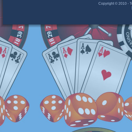
Copyright © 2010 - T