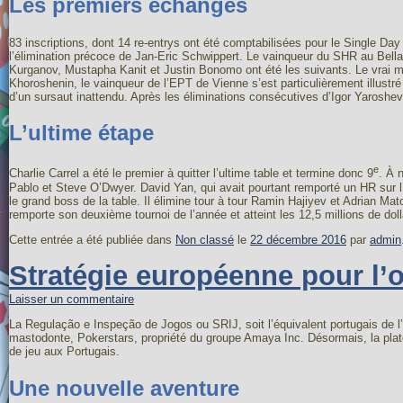
Les premiers échanges
83 inscriptions, dont 14 re-entrys ont été comptabilisées pour le Single Day
l’élimination précoce de Jan-Eric Schwippert. Le vainqueur du SHR au Bell
Kurganov, Mustapha Kanit et Justin Bonomo ont été les suivants. Le vrai 
Khoroshenin, le vainqueur de l’EPT de Vienne s’est particulièrement illustr
d’un sursaut inattendu. Après les éliminations consécutives d’Igor Yaroshe
L’ultime étape
e
Charlie Carrel a été le premier à quitter l’ultime table et termine donc 9
. À n
Pablo et Steve O’Dwyer. David Yan, qui avait pourtant remporté un HR sur l’é
le grand boss de la table. Il élimine tour à tour Ramin Hajiyev et Adrian Mato
remporte son deuxième tournoi de l’année et atteint les 12,5 millions de doll
Cette entrée a été publiée dans
Non classé
le
22 décembre 2016
par
admin
Stratégie européenne pour l’
Laisser un commentaire
La Regulação e Inspeção de Jogos ou SRIJ, soit l’équivalent portugais de l’Ar
mastodonte, Pokerstars, propriété du groupe Amaya Inc. Désormais, la plate
de jeu aux Portugais.
Une nouvelle aventure