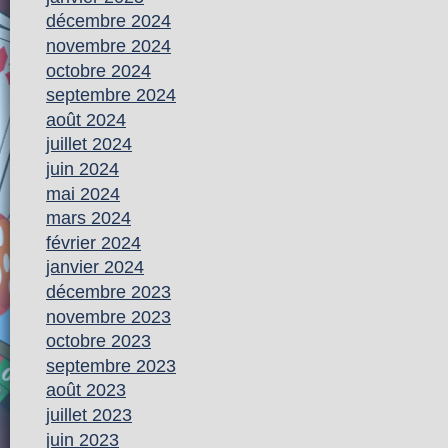
décembre 2024
novembre 2024
octobre 2024
septembre 2024
août 2024
juillet 2024
juin 2024
mai 2024
mars 2024
février 2024
janvier 2024
décembre 2023
novembre 2023
octobre 2023
septembre 2023
août 2023
juillet 2023
juin 2023