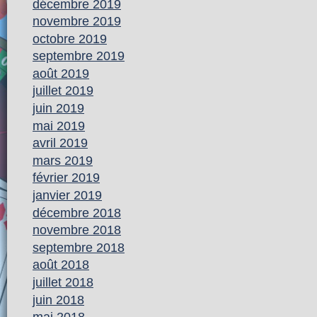
décembre 2019
novembre 2019
octobre 2019
septembre 2019
août 2019
juillet 2019
juin 2019
mai 2019
avril 2019
mars 2019
février 2019
janvier 2019
décembre 2018
novembre 2018
septembre 2018
août 2018
juillet 2018
juin 2018