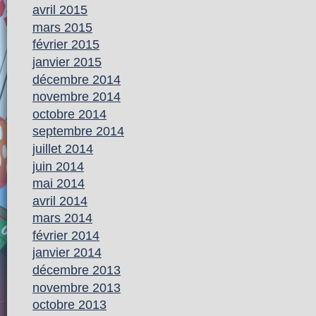
avril 2015
mars 2015
février 2015
janvier 2015
décembre 2014
novembre 2014
octobre 2014
septembre 2014
juillet 2014
juin 2014
mai 2014
avril 2014
mars 2014
février 2014
janvier 2014
décembre 2013
novembre 2013
octobre 2013