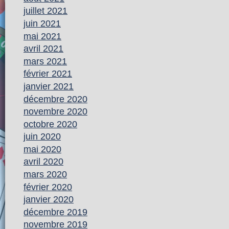
juillet 2021
juin 2021
mai 2021
avril 2021
mars 2021
février 2021
janvier 2021
décembre 2020
novembre 2020
octobre 2020
juin 2020
mai 2020
avril 2020
mars 2020
février 2020
janvier 2020
décembre 2019
novembre 2019