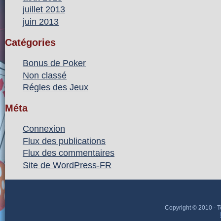
juillet 2013
juin 2013
Catégories
Bonus de Poker
Non classé
Régles des Jeux
Méta
Connexion
Flux des publications
Flux des commentaires
Site de WordPress-FR
Copyright © 2010 - T