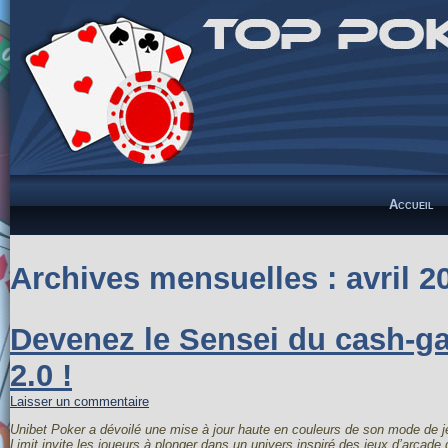
Accueil
Archives mensuelles :
avril 2
Devenez le Sensei du cash-g
2.0 !
Laisser un commentaire
Unibet Poker a dévoilé une mise à jour haute en couleurs de son mode de 
Limit invite les joueurs à plonger dans un univers inspiré des jeux d’arcad