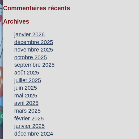
Commentaires récents
Archives
janvier 2026
décembre 2025
novembre 2025
octobre 2025
septembre 2025
août 2025
juillet 2025
juin 2025
mai 2025
avril 2025
mars 2025
février 2025
janvier 2025
décembre 2024