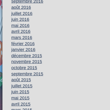
septembre 2016
août 2016
juillet 2016
juin 2016
mai 2016
avril 2016
mars 2016
février 2016
janvier 2016
décembre 2015
novembre 2015
octobre 2015
septembre 2015
août 2015
juillet 2015
juin 2015
mai 2015
avril 2015