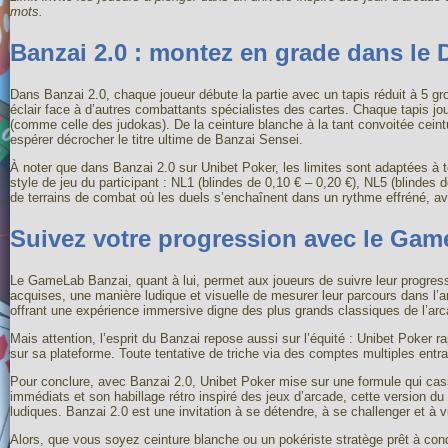
mots.
Banzai 2.0 : montez en grade dans le 
Dans Banzai 2.0, chaque joueur débute la partie avec un tapis réduit à 5 gr
éclair face à d’autres combattants spécialistes des cartes. Chaque tapis jo
(comme celle des judokas). De la ceinture blanche à la tant convoitée ceintu
espérer décrocher le titre ultime de Banzai Sensei.
À noter que dans Banzai 2.0 sur Unibet Poker, les limites sont adaptées à t
style de jeu du participant : NL1 (blindes de 0,10 € – 0,20 €), NL5 (blindes d
de terrains de combat où les duels s’enchaînent dans un rythme effréné, av
Suivez votre progression avec le Gam
Le GameLab Banzai, quant à lui, permet aux joueurs de suivre leur progressi
acquises, une manière ludique et visuelle de mesurer leur parcours dans l’a
offrant une expérience immersive digne des plus grands classiques de l’arc
Mais attention, l’esprit du Banzai repose aussi sur l’équité : Unibet Poker
sur sa plateforme. Toute tentative de triche via des comptes multiples entr
Pour conclure, avec Banzai 2.0, Unibet Poker mise sur une formule qui cass
immédiats et son habillage rétro inspiré des jeux d’arcade, cette version 
ludiques. Banzai 2.0 est une invitation à se détendre, à se challenger et 
Alors, que vous soyez ceinture blanche ou un pokériste stratège prêt à conqu